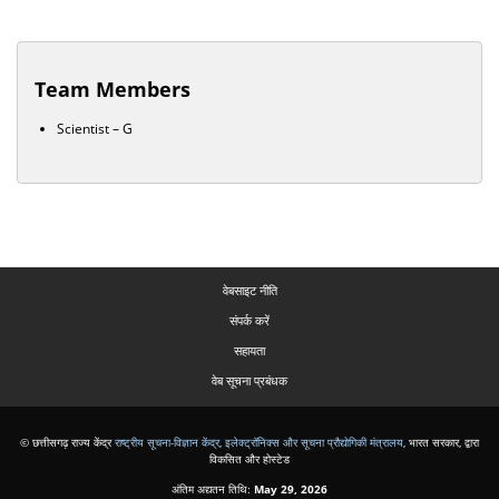
Team Members
Scientist – G
वेबसाइट नीति
संपर्क करें
सहायता
वेब सूचना प्रबंधक
© छत्तीसगढ़ राज्य केंद्र
राष्ट्रीय सूचना-विज्ञान केंद्र
,
इलेक्ट्रॉनिक्स और सूचना प्रौद्योगिकी मंत्रालय
,
भारत सरकार, द्वारा
विकसित और होस्टेड
अंतिम अद्यतन तिथि:
May 29, 2026